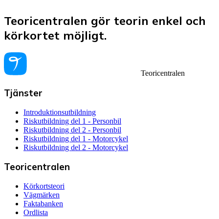
Teoricentralen gör teorin enkel och
körkortet möjligt.
Teoricentralen
Tjänster
Introduktionsutbildning
Riskutbildning del 1 - Personbil
Riskutbildning del 2 - Personbil
Riskutbildning del 1 - Motorcykel
Riskutbildning del 2 - Motorcykel
Teoricentralen
Körkortsteori
Vägmärken
Faktabanken
Ordlista