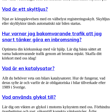
Vad är ett skyltljus?
Njut av körupplevelsen med en välbelyst registreringsskylt. Skyltljus
eller skyltlyktor tänds automatiskt när bilen startas.
Hur varnar jag bakomvarande trafik att jag
snart tänker göra en inbromsning?
Optimera din körkunskap med vår hjälp. Lär dig bästa sättet att
varna bakomvarande trafik genom att bromsa mjukt. Skaffa ditt
körkort med oss idag!
Vad är en katalysator?
Allt du behöver veta om bilars katalysatorer. Hur de fungerar, vad
deras syfte är och varför de är obligatoriska i bilar tillverkade efter
1989 i Sverige.
Vad används glykol till?
Lär dig om vikten av glykol i motorns kylsystem med oss. Förhindra
överhettning och rost, säkerställ korrekta vätskenivåer. Årlig