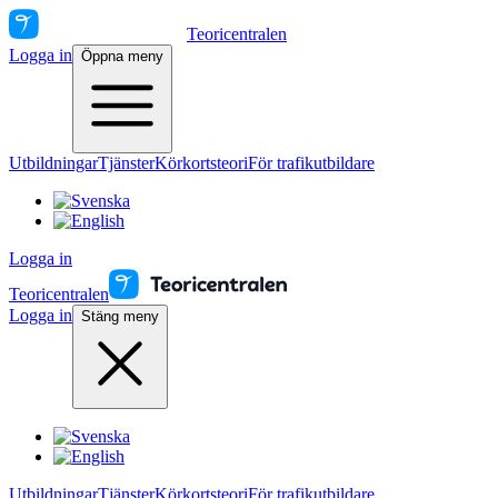
Teoricentralen
Logga in
Öppna meny
Utbildningar
Tjänster
Körkortsteori
För trafikutbildare
Logga in
Teoricentralen
Logga in
Stäng meny
Utbildningar
Tjänster
Körkortsteori
För trafikutbildare