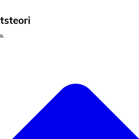
tsteori
ik.