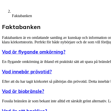
Faktabanken
Faktabanken
Faktabanken är en omfattande samling av kunskap och information om kö
klara körkortsteorin. Perfekt för både nybörjare och de som vill fördj
Vad är flygande omkörning?
En flygande omkörning är ibland ett praktiskt sätt att spara på bräns
Vad innebär prövotid?
Efter att du har tagit körkortet så påbörjas din prövotid. Detta innebär b
Vad är biobränsle?
Fossila bränslen är som bekant inte alltid ett särskilt grönt alternativ.
Vad är ett backljus?