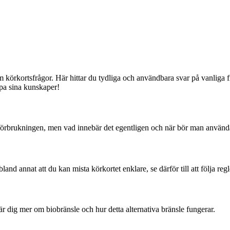
rkortsfrågor. Här hittar du tydliga och användbara svar på vanliga frå
upa sina kunskaper!
leförbrukningen, men vad innebär det egentligen och när bör man använd
land annat att du kan mista körkortet enklare, se därför till att följa reg
 Lär dig mer om biobränsle och hur detta alternativa bränsle fungerar.