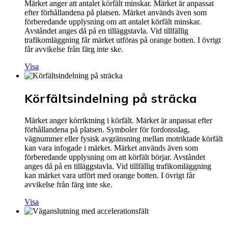
Märket anger att antalet körfält minskar. Märket är anpassat
efter förhållandena på platsen. Märket används även som
förberedande upplysning om att antalet körfält minskar.
Avståndet anges då på en tilläggstavla. Vid tillfällig
trafikomläggning får märket utföras på orange botten. I övrigt
får avvikelse från färg inte ske.
Visa
Körfältsindelning på sträcka
Märket anger körriktning i körfält. Märket är anpassat efter
förhållandena på platsen. Symboler för fordonsslag,
vägnummer eller fysisk avgränsning mellan motriktade körfält
kan vara infogade i märket. Märket används även som
förberedande upplysning om att körfält börjar. Avståndet
anges då på en tilläggstavla. Vid tillfällig trafikomläggning
kan märket vara utfört med orange botten. I övrigt får
avvikelse från färg inte ske.
Visa