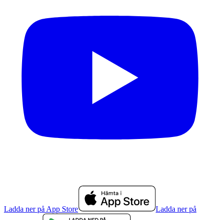
Ladda ner på App Store
Ladda ner på