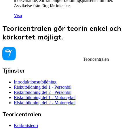
motsvarande. Siffran anger räddningsplatsens nummer.
Avvikelse från färg får inte ske.
Visa
Teoricentralen gör teorin enkel och
körkortet möjligt.
Teoricentralen
Tjänster
Introduktionsutbildning
Riskutbildning del 1 - Personbil
Riskutbildning del 2 - Personbil
Riskutbildning del 1 - Motorcykel
Riskutbildning del 2 - Motorcykel
Teoricentralen
Körkortsteori