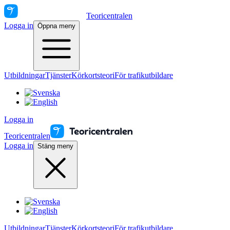
Teoricentralen
Logga in
Öppna meny
Utbildningar
Tjänster
Körkortsteori
För trafikutbildare
Logga in
Teoricentralen
Logga in
Stäng meny
Utbildningar
Tjänster
Körkortsteori
För trafikutbildare